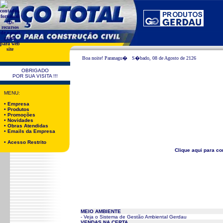
Boa noite! Paranagu�
S�bado, 08 de Agosto de 2126
OBRIGADO
POR SUA VISITA !!!
MENU:
• Empresa
• Produtos
• Promoções
• Novidades
• Obras Atendidas
• Emails da Empresa
• Acesso Restrito
Clique aqui para 
MEIO AMBIENTE
- Veja o Sistema de Gestão Ambiental Gerdau
VENDAS NA CERTA